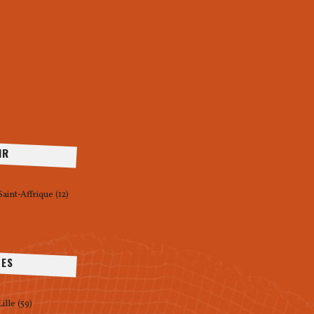
IR
Saint-Affrique (12)
ÉES
ille (59)