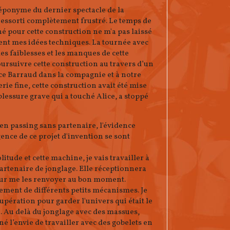
éponyme du dernier spectacle de la
ressorti complètement frustré. Le temps de
é pour cette construction ne m'a pas laissé
ient mes idées techniques. La tournée avec
les faiblesses et les manques de cette
rsuivre cette construction au travers d’un
lice Barraud dans la compagnie et à notre
e fine, cette construction avait été mise
lessure grave qui a touché Alice, a stoppé
 en passing sans partenaire, l'évidence
gence de ce projet d'invention se sont
litude et cette machine, je vais travailler à
partenaire de jonglage. Elle réceptionnera
pour me les renvoyer au bon moment.
ement de différents petits mécanismes. Je
écupération pour garder l'univers qui était le
. Au delà du jonglage avec des massues,
né l’envie de travailler avec des gobelets en