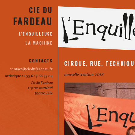
OMPAGN
C
IE DU
FARDEAU
L'ENQUILLEUSE
LA MACHINE
CONTACTS
CIRQUE, RUE, TECHNIQU
rf.uaedrafudeic@tcatnoc
nouvelle création 2018
artistique : +33 6 19 66 55 04
L'Enquilleuse
Cie du Fardeau
119 rue mattéotti
59000 Lille