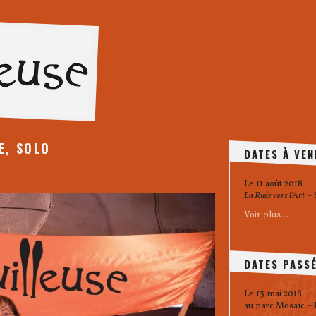
E, SOLO
DATES À VEN
Le 11 août 2018
La Ruée vers l'Art
– 
Voir plus…
DATES PASS
Le 13 mai 2018
au parc Mosaïc – L