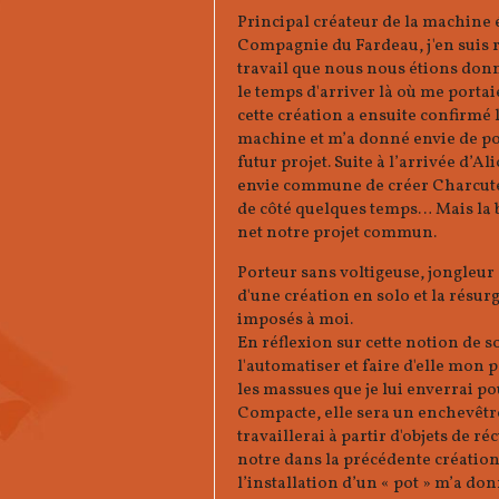
Principal créateur de la machine 
Compagnie du Fardeau, j'en suis 
travail que nous nous étions donn
le temps d'arriver là où me porta
cette création a ensuite confirmé 
machine et m’a donné envie de pou
futur projet. Suite à l’arrivée d’A
envie commune de créer Charcuteri
de côté quelques temps… Mais la b
net notre projet commun.
Porteur sans voltigeuse, jongleur
d'une création en solo et la résur
imposés à moi.
En réflexion sur cette notion de so
l'automatiser et faire d'elle mon 
les massues que je lui enverrai 
Compacte, elle sera un enchevêtr
travaillerai à partir d'objets de r
notre dans la précédente création
l’installation d’un « pot » m’a don