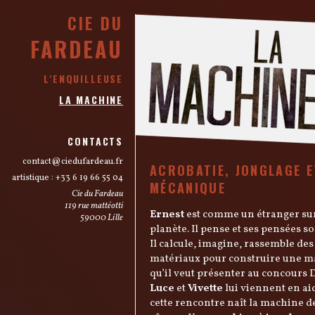
OMPAGN
C
IE DU
FARDEAU
L'ENQUILLEUSE
LA MACHINE
CONTACTS
rf.uaedrafudeic@tcatnoc
ACROBATIE, JONGLAGE E
artistique : +33 6 19 66 55 04
MÉCANIQUE
Cie du Fardeau
119 rue mattéotti
Ernest
est comme un étranger sur
59000 Lille
La Machine
planète. Il pense et ses pensées so
Il calcule, imagine, rassemble des
matériaux pour construire une 
qu’il veut présenter au concours 
Luce
et
Vivette
lui viennent en ai
cette rencontre naît la machine d