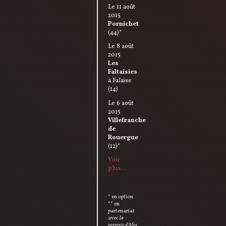
Le 11 août
2015
Pornichet
(44)*
Le 8 août
2015
Les
Faltaisies
à Falaise
(14)
Le 6 août
2015
Villefranche
de
Rouergue
(12)*
Voir
plus…
* en option
** en
partenariat
avec
la
verrerie d’Alès