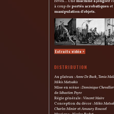
rêves… Une
machine à jongler
co
à coup de
portés acrobatiques
et
manipulation d'objets
.
Extraits vidéo >
DISTRIBUTION
Au plateau :
Anne De Buck
,
Tania Mal
Mikis Matsakis
Mise en scène :
Dominique Chevallier
de
Sébastien Peyre
Régie générale :
Vincent Maire
Conception du décor :
Mikis Matsa
Charles Minier
et
Amaury Roussel