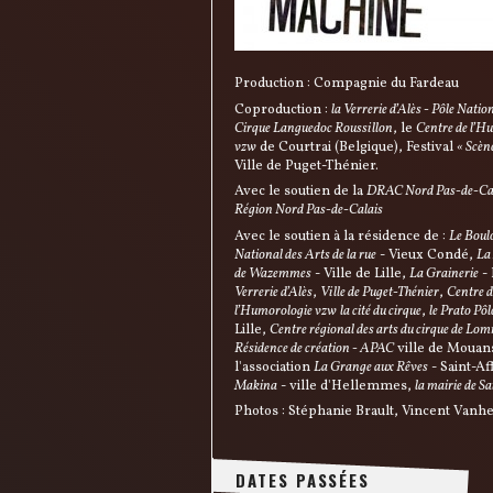
Production : Compagnie du Fardeau
Coproduction :
la Verrerie d’Alès - Pôle Natio
Cirque Languedoc Roussillon
, le
Centre de l’H
vzw
de Courtrai (Belgique), Festival
« Scèn
Ville de Puget-Thénier.
Avec le soutien de la
DRAC Nord Pas-de-Ca
Région Nord Pas-de-Calais
Avec le soutien à la résidence de :
Le Boul
National des Arts de la rue
- Vieux Condé,
La
de Wazemmes
- Ville de Lille,
La Grainerie
-
Verrerie d’Alès
,
Ville de Puget-Thénier
,
Centre d
l’Humorologie vzw
la cité du cirque
,
le Prato Pôl
Lille,
Centre régional des arts du cirque de Lo
Résidence de création - APAC
ville de Mouans
l'association
La Grange aux Rêves
- Saint-Af
Makina
- ville d'Hellemmes,
la mairie de S
Photos : Stéphanie Brault, Vincent Vanh
DATES PASSÉES