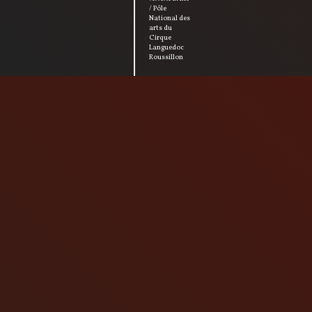
/ Pôle
National des
arts du
Cirque
Languedoc
Roussillon